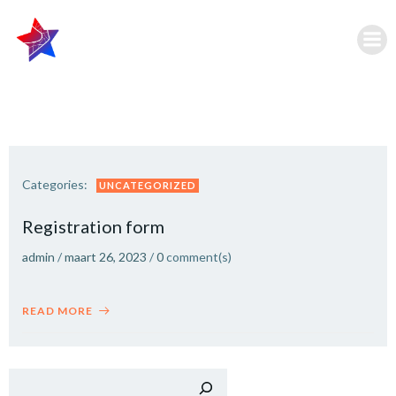
Ga
naar
de
inhoud
Categories:
UNCATEGORIZED
Registration form
admin
/
maart 26, 2023
/
0
comment(s)
READ MORE
Zoek